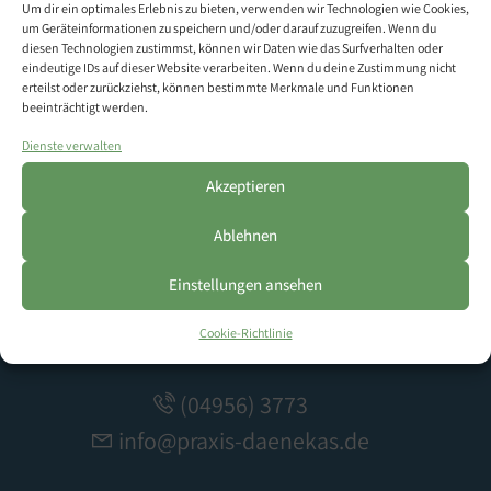
Um dir ein optimales Erlebnis zu bieten, verwenden wir Technologien wie Cookies,
um Geräteinformationen zu speichern und/oder darauf zuzugreifen. Wenn du
diesen Technologien zustimmst, können wir Daten wie das Surfverhalten oder
eindeutige IDs auf dieser Website verarbeiten. Wenn du deine Zustimmung nicht
erteilst oder zurückziehst, können bestimmte Merkmale und Funktionen
beeinträchtigt werden.
Dienste verwalten
Akzeptieren
TIERARZTPRAXIS
Ablehnen
Dr. med. vet. Jürgen Dänekas
Einstellungen ansehen
Am Kanal 9
Cookie-Richtlinie
26670 Uplengen-Remels
(04956) 3773
info@praxis-daenekas.de